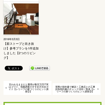
2016年3月3日
【薪ストーブと吹き抜
け】参考プランを1件追加
しました【2つのリビン
グ】
言われるままだと費用が数百万円!?実
はコワイ、地盤調査のすすめ方完全ガ
実際の契約書で解説！工務店との工事
イド【レリーフの家づくりのヒント講
請負契約書のチェック項目一覧表【レ
座②】
リーフの家づくりのヒント講座③】