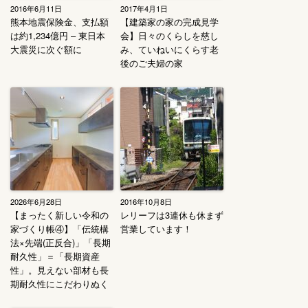
2016年6月11日
2017年4月1日
熊本地震保険金、支払額
【建築家の家の完成見学
は約1,234億円 – 東日本
会】日々のくらしを慈し
大震災に次ぐ額に
み、ていねいにくらす老
後のご夫婦の家
2026年6月28日
2016年10月8日
【まったく新しい令和の
レリーフは3連休も休まず
家づくり帳④】「伝統構
営業しています！
法×先端(正反合)」「長期
耐久性」＝「長期資産
性」。見えない部材も長
期耐久性にこだわりぬく