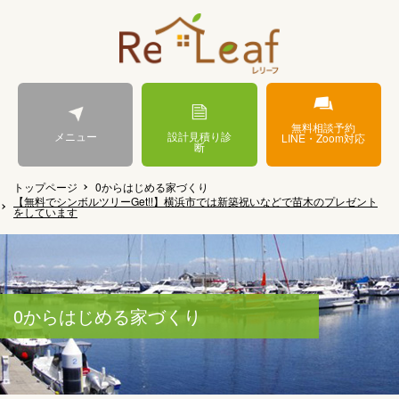
無料相談予約
メニュー
設計見積り診
LINE・Zoom対応
断
トップページ
0からはじめる家づくり
【無料でシンボルツリーGet!!】横浜市では新築祝いなどで苗木のプレゼント
をしています
0からはじめる家づくり