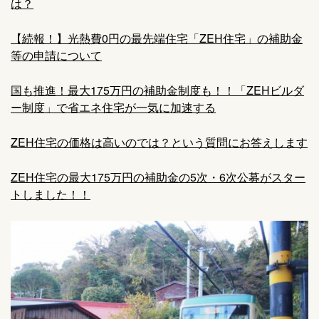
は？
【続報！】光熱費0円の最先端住宅「ZEH住宅」の補助金
等の申請について
国も推進！最大175万円の補助金制度も！！「ZEHビルダ
ー制度」で省エネ住宅が一気に加速する
ZEH住宅の価格は高いのでは？という質問にお答えします
ZEH住宅の最大175万円の補助金の5次・6次公募がスター
トしました！！