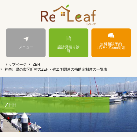
無料相談予約
メニュー
設計見積り診
LINE・Zoom対応
断
トップページ
ZEH
神奈川県の市区町村のZEH・省エネ関連の補助金制度の一覧表
ZEH