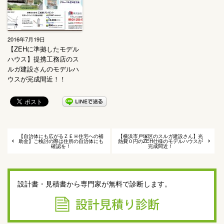
2016年7月19日
【ZEHに準拠したモデル
ハウス】提携工務店のス
ルガ建設さんのモデルハ
ウスが完成間近！！
【自治体にも広がるＺＥＨ住宅への補
【横浜市戸塚区のスルガ建設さん】光
助金】ご検討の際は住所の自治体にも
熱費０円のZEH仕様のモデルハウスが
確認を！
完成間近！
設計書・見積書から専門家が無料で診断します。