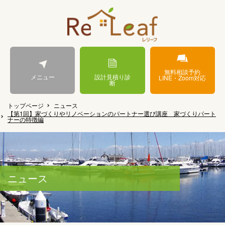
無料相談予約
メニュー
設計見積り診
LINE・Zoom対応
断
トップページ
ニュース
【第1回】家づくりやリノベーションのパートナー選び講座 家づくりパート
ナーの特徴編
ニュース