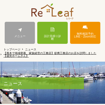
無料相談予約
メニュー
設計見積り診
LINE・Zoom対応
断
トップページ
ニュース
【厚木で地域密着、家族経営の工務店】提携工務店のお店を訪問しました
【成光ホームさん】
ニュース