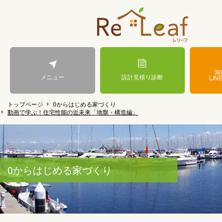
無
メニュー
設計見積り診断
LIN
トップページ
0からはじめる家づくり
動画で学ぶ！住宅性能の近未来「地盤・構造編」
0からはじめる家づくり