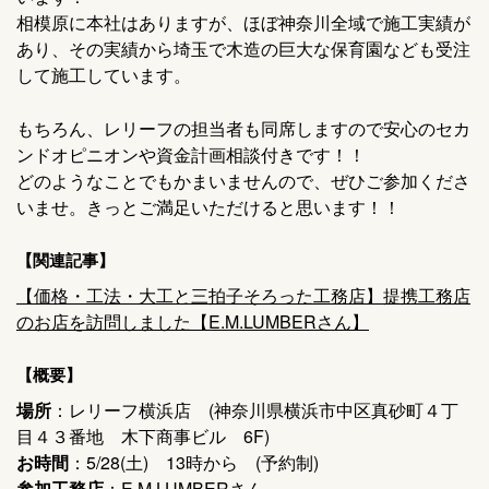
相模原に本社はありますが、ほぼ神奈川全域で施工実績が
あり、その実績から埼玉で木造の巨大な保育園なども受注
して施工しています。
もちろん、レリーフの担当者も同席しますので安心のセカ
ンドオピニオンや資金計画相談付きです！！
どのようなことでもかまいませんので、ぜひご参加くださ
いませ。きっとご満足いただけると思います！！
【関連記事】
【価格・工法・大工と三拍子そろった工務店】提携工務店
のお店を訪問しました【E.M.LUMBERさん】
【概要】
場所
：レリーフ横浜店 (神奈川県横浜市中区真砂町４丁
目４３番地 木下商事ビル 6F)
お時間
：5/28(土) 13時から (予約制)
参加工務店
：E.M.LUMBERさん