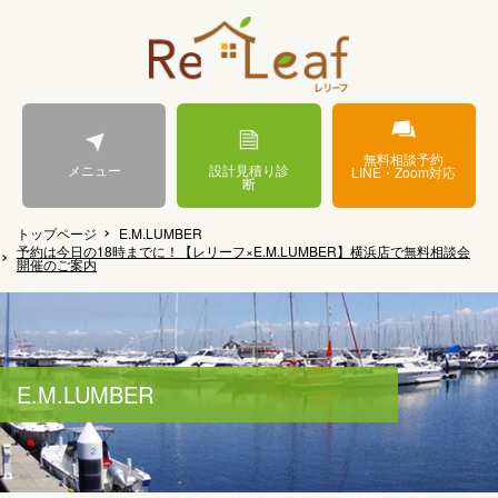
無料相談予約
メニュー
設計見積り診
LINE・Zoom対応
断
トップページ
E.M.LUMBER
予約は今日の18時までに！【レリーフ×E.M.LUMBER】横浜店で無料相談会
開催のご案内
E.M.LUMBER