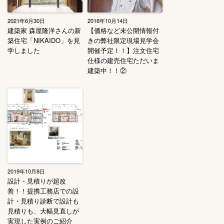
2021年6月30日
2016年10月14日
建築家 森屋隆洋さんの新
【価格など未公開情報付
築住宅「NIKAIDO」を見
きの弊社限定現場見学会
学しました
開催予定！！】注文住宅
仕様の建売住宅ただいま
建築中！！②
2019年10月8日
設計・見積りが超改
善！！提携工務店での設
計・見積り診断で設計も
見積りも、大幅見直しが
実現した実例のご紹介