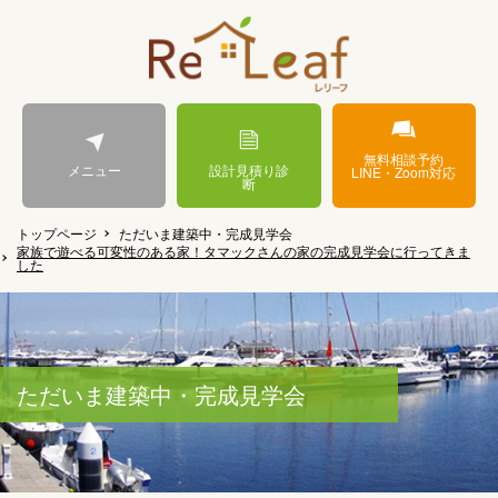
無料相談予約
メニュー
設計見積り診
LINE・Zoom対応
断
トップページ
ただいま建築中・完成見学会
家族で遊べる可変性のある家！タマックさんの家の完成見学会に行ってきま
した
ただいま建築中・完成見学会