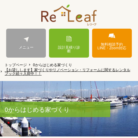
無料相談予約
メニュー
設計見積り診
LINE・Zoom対応
断
トップページ
0からはじめる家づくり
【お貸しします】家づくりやリノベーション・リフォームに関するレンタル
ブック続々入荷中！！
0からはじめる家づくり