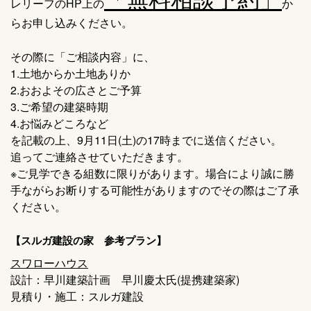
レリーフのHP上の
か
らお申し込みください。
その際に「ご相談内容」に、
1.土地からか土地ありか
2.おおよその広さとご予算
3.ご希望の建築時期
4.お悩みどころなど
を記載の上、9月11日(土)の17時までに送信ください。
追ってご連絡させていただきます。
※ご見学できる組数に限りがあります。場合により誠に勝
手ながらお断りする可能性がありますのでその際はご了承
ください。
【スルガ建設の家 参考プラン】
スワローハウス
設計：早川建築計画 早川慶太氏(提携建築家)
見積り・施工：スルガ建設