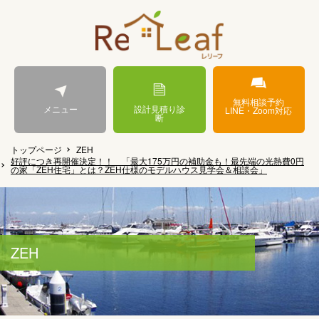
無料相談予約
メニュー
設計見積り診
LINE・Zoom対応
断
トップページ
ZEH
好評につき再開催決定！！ 「最大175万円の補助金も！最先端の光熱費0円
の家「ZEH住宅」とは？ZEH仕様のモデルハウス見学会＆相談会」
ZEH