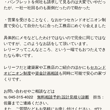
・パンフレットを何社も請求して見るのは大変でいやだっ
たが、一社一社回るのも面倒だったので助かった
・営業を受けることなく、なおかつセカンドオピニオン制
度で安心して自分たちに合った工務店にめぐり会えました
具体的にメモなどしたわけではないので完全に同じではな
いですが、このようなお話をして頂いています。
レリーフってこんなところ、という一端でもおつたえでき
たなら幸いです。
レリーフだと建築家や工務店のご紹介のほかにも
セカンド
オピニオン制度
や
資金計画相談
も同時に可能で安心の家づ
くりです。
お問い合わせやご相談などは
℡ 045-315-4022
無料相談予約
設計見積り診断
担当：
佐藤までご連絡ください。
また、ご質問などもお気軽にお申し付けください。ぜひ、